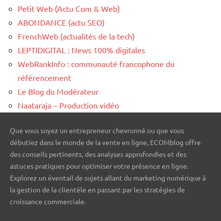
Petit Web (Actu Com & Web)
ABONDANCE (actu SEO)
FrenchWeb (actualités de la tech)
LEPTIDIGITAL : News 100% digitales
WebRankInfo : communauté francophone du
référencement
Le Blog du Modérateur
Naataraja – Production vidéo
Que vous soyez un entrepreneur chevronné ou que vous
débutiez dans le monde de la vente en ligne, ECOMblog offre
des conseils pertinents, des analyses approfondies et des
astuces pratiques pour optimiser votre présence en ligne.
Explorez un éventail de sujets allant du marketing numérique à
la gestion de la clientèle en passant par les stratégies de
croissance commerciale.