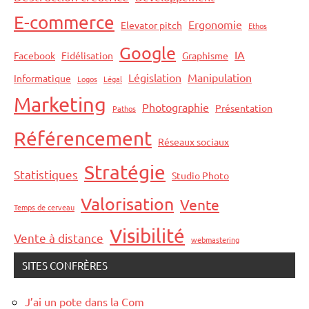
E-commerce
Ergonomie
Elevator pitch
Ethos
Google
IA
Facebook
Fidélisation
Graphisme
Législation
Manipulation
Informatique
Logos
Légal
Marketing
Photographie
Présentation
Pathos
Référencement
Réseaux sociaux
Stratégie
Statistiques
Studio Photo
Valorisation
Vente
Temps de cerveau
Visibilité
Vente à distance
webmastering
SITES CONFRÈRES
J’ai un pote dans la Com