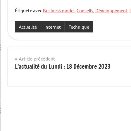
Étiqueté avec
Business-model
,
Conseils
,
Développement
,
Actualité
Internet
Technique
Navigation
Article précédent
L’actualité du Lundi : 18 Décembre 2023
de
l’article