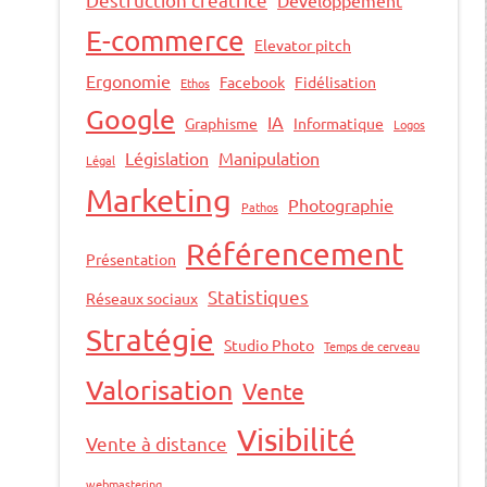
E-commerce
Elevator pitch
Ergonomie
Facebook
Fidélisation
Ethos
Google
IA
Graphisme
Informatique
Logos
Législation
Manipulation
Légal
Marketing
Photographie
Pathos
Référencement
Présentation
Statistiques
Réseaux sociaux
Stratégie
Studio Photo
Temps de cerveau
Valorisation
Vente
Visibilité
Vente à distance
webmastering