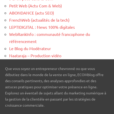
Petit Web (Actu Com & Web)
ABONDANCE (actu SEO)
FrenchWeb (actualités de la tech)
LEPTIDIGITAL : News 100% digitales
WebRankInfo : communauté francophone du
référencement
Le Blog du Modérateur
Naataraja – Production vidéo
Que vous soyez un entrepreneur chevronné ou que vous
débutiez dans le monde de la vente en ligne, ECOMblog offre
des conseils pertinents, des analyses approfondies et des
astuces pratiques pour optimiser votre présence en ligne.
Explorez un éventail de sujets allant du marketing numérique à
la gestion de la clientèle en passant par les stratégies de
croissance commerciale.