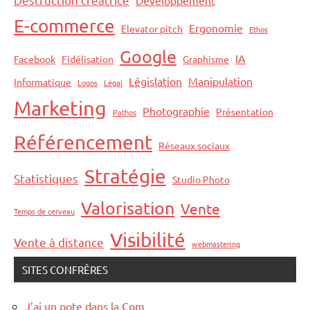
Développement
E-commerce
Ergonomie
Elevator pitch
Ethos
Google
IA
Facebook
Fidélisation
Graphisme
Législation
Manipulation
Informatique
Logos
Légal
Marketing
Photographie
Présentation
Pathos
Référencement
Réseaux sociaux
Stratégie
Statistiques
Studio Photo
Valorisation
Vente
Temps de cerveau
Visibilité
Vente à distance
webmastering
SITES CONFRÈRES
J’ai un pote dans la Com