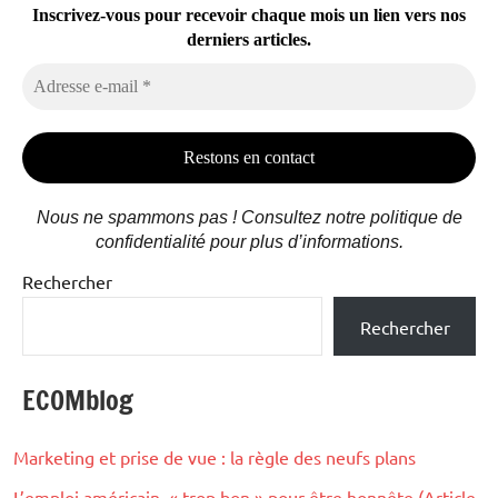
Inscrivez-vous pour recevoir chaque mois un lien vers nos
derniers articles.
Adresse
e-
mail
*
Nous ne spammons pas ! Consultez notre politique de
confidentialité pour plus d’informations.
Rechercher
Rechercher
ECOMblog
Marketing et prise de vue : la règle des neufs plans
L’emploi américain, « trop bon » pour être honnête (Article