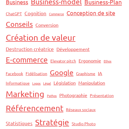
Business-model
Business-Plan
Business
Conception de site
Cognition
ChatGPT
Commerce
Conseils
Conversion
Création de valeur
Destruction créatrice
Développement
E-commerce
Ergonomie
Elevator pitch
Ethos
Google
IA
Facebook
Fidélisation
Graphisme
Législation
Manipulation
Informatique
Logos
Légal
Marketing
Photographie
Présentation
Pathos
Référencement
Réseaux sociaux
Stratégie
Statistiques
Studio Photo