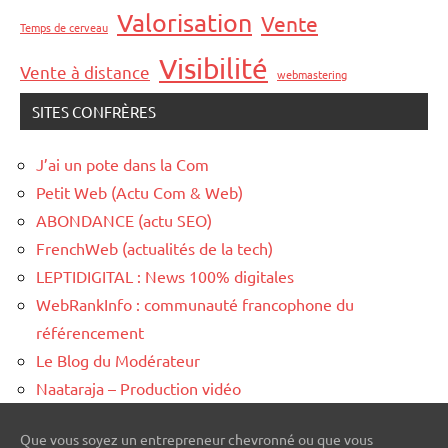
Valorisation
Vente
Temps de cerveau
Visibilité
Vente à distance
webmastering
SITES CONFRÈRES
J’ai un pote dans la Com
Petit Web (Actu Com & Web)
ABONDANCE (actu SEO)
FrenchWeb (actualités de la tech)
LEPTIDIGITAL : News 100% digitales
WebRankInfo : communauté francophone du
référencement
Le Blog du Modérateur
Naataraja – Production vidéo
Que vous soyez un entrepreneur chevronné ou que vous