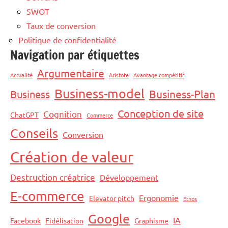
SWOT
Taux de conversion
Politique de confidentialité
Navigation par étiquettes
Argumentaire
Actualité
Aristote
Avantage compétitif
Business-model
Business-Plan
Business
Conception de site
Cognition
ChatGPT
Commerce
Conseils
Conversion
Création de valeur
Destruction créatrice
Développement
E-commerce
Ergonomie
Elevator pitch
Ethos
Google
IA
Facebook
Fidélisation
Graphisme