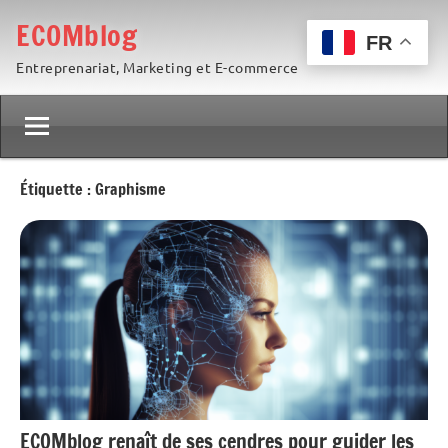
Aller
ECOMblog
au
FR
Entreprenariat, Marketing et E-commerce
contenu
Étiquette :
Graphisme
ECOMblog renaît de ses cendres pour guider les