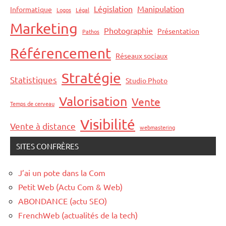
Législation
Manipulation
Informatique
Logos
Légal
Marketing
Photographie
Présentation
Pathos
Référencement
Réseaux sociaux
Stratégie
Statistiques
Studio Photo
Valorisation
Vente
Temps de cerveau
Visibilité
Vente à distance
webmastering
SITES CONFRÈRES
J’ai un pote dans la Com
Petit Web (Actu Com & Web)
ABONDANCE (actu SEO)
FrenchWeb (actualités de la tech)