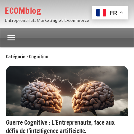
Aller
ECOMblog
au
FR
Entreprenariat, Marketing et E-commerce
contenu
Catégorie :
Cognition
Guerre Cognitive : L’Entreprenaute, face aux
défis de l’intelligence artificielle.