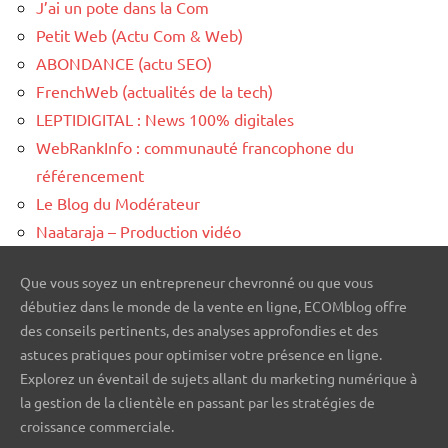
J’ai un pote dans la Com
Petit Web (Actu Com & Web)
ABONDANCE (actu SEO)
FrenchWeb (actualités de la tech)
LEPTIDIGITAL : News 100% digitales
WebRankInfo : communauté francophone du
référencement
Le Blog du Modérateur
Naataraja – Production vidéo
Que vous soyez un entrepreneur chevronné ou que vous
débutiez dans le monde de la vente en ligne, ECOMblog offre
des conseils pertinents, des analyses approfondies et des
astuces pratiques pour optimiser votre présence en ligne.
Explorez un éventail de sujets allant du marketing numérique à
la gestion de la clientèle en passant par les stratégies de
croissance commerciale.