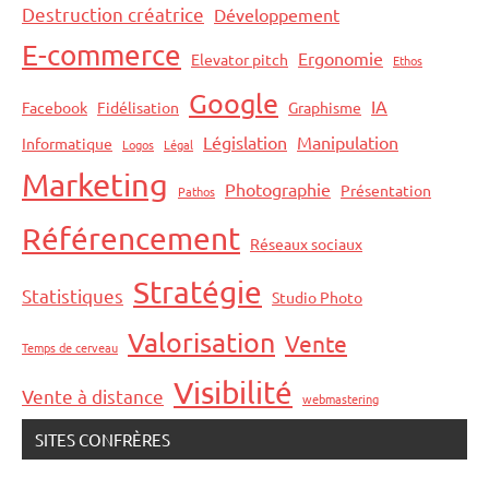
Destruction créatrice
Développement
E-commerce
Ergonomie
Elevator pitch
Ethos
Google
IA
Facebook
Fidélisation
Graphisme
Législation
Manipulation
Informatique
Logos
Légal
Marketing
Photographie
Présentation
Pathos
Référencement
Réseaux sociaux
Stratégie
Statistiques
Studio Photo
Valorisation
Vente
Temps de cerveau
Visibilité
Vente à distance
webmastering
SITES CONFRÈRES