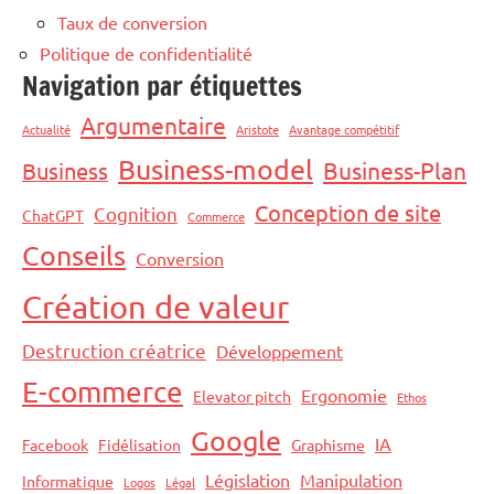
Taux de conversion
Politique de confidentialité
Navigation par étiquettes
Argumentaire
Actualité
Aristote
Avantage compétitif
Business-model
Business-Plan
Business
Conception de site
Cognition
ChatGPT
Commerce
Conseils
Conversion
Création de valeur
Destruction créatrice
Développement
E-commerce
Ergonomie
Elevator pitch
Ethos
Google
IA
Facebook
Fidélisation
Graphisme
Législation
Manipulation
Informatique
Logos
Légal