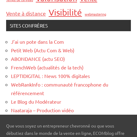
Visibilité
Vente à distance
webmastering
SITES CONFRÈRES
J’ai un pote dans la Com
Petit Web (Actu Com & Web)
ABONDANCE (actu SEO)
FrenchWeb (actualités de la tech)
LEPTIDIGITAL : News 100% digitales
WebRankInfo : communauté francophone du
référencement
Le Blog du Modérateur
Naataraja – Production vidéo
Que vous soyez un entrepreneur chevronné ou que vous
débutiez dans le monde de la vente en ligne, ECOMblog offre