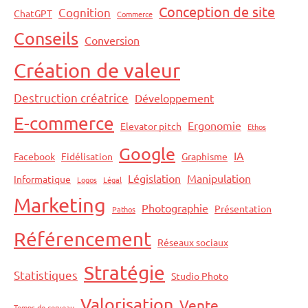
Conception de site
Cognition
ChatGPT
Commerce
Conseils
Conversion
Création de valeur
Destruction créatrice
Développement
E-commerce
Ergonomie
Elevator pitch
Ethos
Google
IA
Facebook
Fidélisation
Graphisme
Législation
Manipulation
Informatique
Logos
Légal
Marketing
Photographie
Présentation
Pathos
Référencement
Réseaux sociaux
Stratégie
Statistiques
Studio Photo
Valorisation
Vente
Temps de cerveau