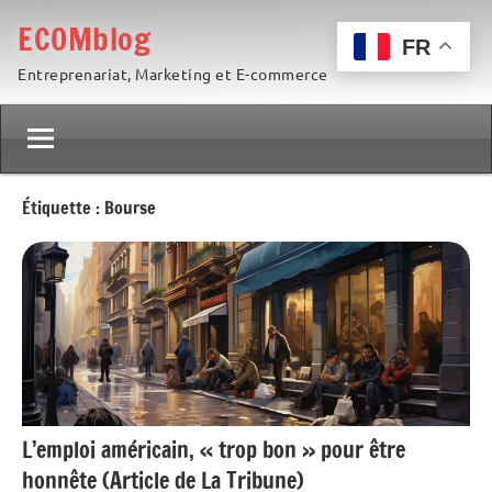
Aller
ECOMblog
au
FR
Entreprenariat, Marketing et E-commerce
contenu
Étiquette :
Bourse
L’emploi américain, « trop bon » pour être
honnête (Article de La Tribune)