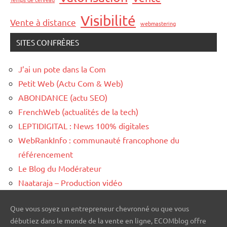
Visibilité
Vente à distance
webmastering
SITES CONFRÈRES
J’ai un pote dans la Com
Petit Web (Actu Com & Web)
ABONDANCE (actu SEO)
FrenchWeb (actualités de la tech)
LEPTIDIGITAL : News 100% digitales
WebRankInfo : communauté francophone du
référencement
Le Blog du Modérateur
Naataraja – Production vidéo
Que vous soyez un entrepreneur chevronné ou que vous
débutiez dans le monde de la vente en ligne, ECOMblog offre