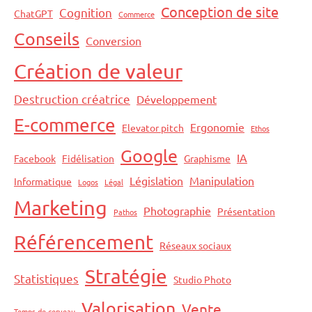
Conception de site
Cognition
ChatGPT
Commerce
Conseils
Conversion
Création de valeur
Destruction créatrice
Développement
E-commerce
Ergonomie
Elevator pitch
Ethos
Google
IA
Facebook
Fidélisation
Graphisme
Législation
Manipulation
Informatique
Logos
Légal
Marketing
Photographie
Présentation
Pathos
Référencement
Réseaux sociaux
Stratégie
Statistiques
Studio Photo
Valorisation
Vente
Temps de cerveau