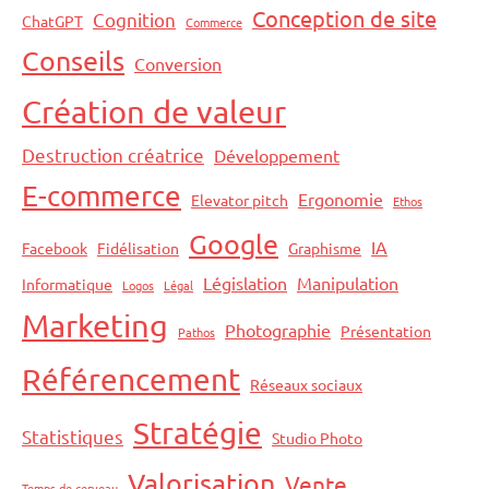
Conception de site
Cognition
ChatGPT
Commerce
Conseils
Conversion
Création de valeur
Destruction créatrice
Développement
E-commerce
Ergonomie
Elevator pitch
Ethos
Google
IA
Facebook
Fidélisation
Graphisme
Législation
Manipulation
Informatique
Logos
Légal
Marketing
Photographie
Présentation
Pathos
Référencement
Réseaux sociaux
Stratégie
Statistiques
Studio Photo
Valorisation
Vente
Temps de cerveau