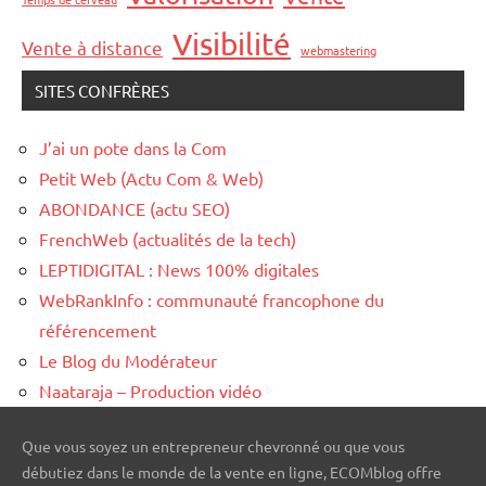
Visibilité
Vente à distance
webmastering
SITES CONFRÈRES
J’ai un pote dans la Com
Petit Web (Actu Com & Web)
ABONDANCE (actu SEO)
FrenchWeb (actualités de la tech)
LEPTIDIGITAL : News 100% digitales
WebRankInfo : communauté francophone du
référencement
Le Blog du Modérateur
Naataraja – Production vidéo
Que vous soyez un entrepreneur chevronné ou que vous
débutiez dans le monde de la vente en ligne, ECOMblog offre