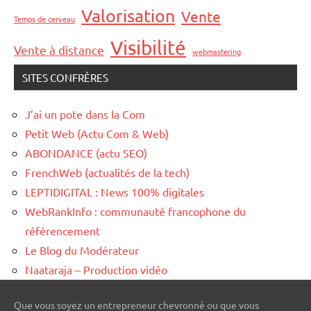
Valorisation
Vente
Temps de cerveau
Visibilité
Vente à distance
webmastering
SITES CONFRÈRES
J’ai un pote dans la Com
Petit Web (Actu Com & Web)
ABONDANCE (actu SEO)
FrenchWeb (actualités de la tech)
LEPTIDIGITAL : News 100% digitales
WebRankInfo : communauté francophone du
référencement
Le Blog du Modérateur
Naataraja – Production vidéo
Que vous soyez un entrepreneur chevronné ou que vous