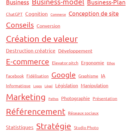
Business-model
Business-Plan
Business
Conception de site
Cognition
ChatGPT
Commerce
Conseils
Conversion
Création de valeur
Destruction créatrice
Développement
E-commerce
Ergonomie
Elevator pitch
Ethos
Google
IA
Facebook
Fidélisation
Graphisme
Législation
Manipulation
Informatique
Logos
Légal
Marketing
Photographie
Présentation
Pathos
Référencement
Réseaux sociaux
Stratégie
Statistiques
Studio Photo