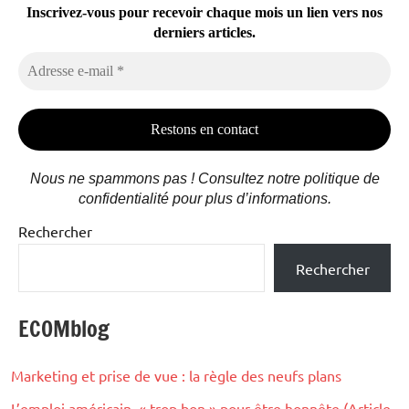
Inscrivez-vous pour recevoir chaque mois un lien vers nos
derniers articles.
Adresse
e-
mail
*
Nous ne spammons pas ! Consultez notre politique de
confidentialité pour plus d’informations.
Rechercher
Rechercher
ECOMblog
Marketing et prise de vue : la règle des neufs plans
L’emploi américain, « trop bon » pour être honnête (Article