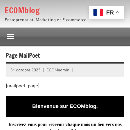
Aller
ECOMblog
au
FR
Entreprenariat, Marketing et E-commerce
contenu
Page MailPoet
31 octobre 2023
ECOMadmin
[mailpoet_page]
Bienvenue sur ECOMblog
.
Inscrivez-vous pour recevoir chaque mois un lien vers nos