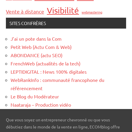
Visibilité
Vente à distance
webmastering
SITES CONFRÈRES
J’ai un pote dans la Com
Petit Web (Actu Com & Web)
ABONDANCE (actu SEO)
FrenchWeb (actualités de la tech)
LEPTIDIGITAL : News 100% digitales
WebRankInfo : communauté francophone du
référencement
Le Blog du Modérateur
Naataraja – Production vidéo
Que vous soyez un entrepreneur chevronné ou que vous
débutiez dans le monde de la vente en ligne, ECOMblog offre