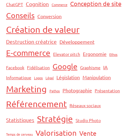
Conception de site
Cognition
ChatGPT
Commerce
Conseils
Conversion
Création de valeur
Destruction créatrice
Développement
E-commerce
Ergonomie
Elevator pitch
Ethos
Google
IA
Facebook
Fidélisation
Graphisme
Législation
Manipulation
Informatique
Logos
Légal
Marketing
Photographie
Présentation
Pathos
Référencement
Réseaux sociaux
Stratégie
Statistiques
Studio Photo
Valorisation
Vente
Temps de cerveau