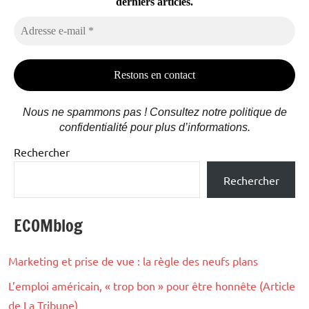
derniers articles.
Adresse
e-
mail
*
Nous ne spammons pas ! Consultez notre politique de
confidentialité pour plus d’informations.
Rechercher
Rechercher
ECOMblog
Marketing et prise de vue : la règle des neufs plans
L’emploi américain, « trop bon » pour être honnête (Article
de La Tribune)