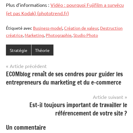
Plus d’informations :
Vidéo : pourquoi Fujifilm a survécu
(et pas Kodak) (phototrend.fr)
Étiqueté avec
Business-model
,
Création de valeur
,
Destruction
créatrice
,
Marketing
,
Photographie
,
Studio Photo
Stratégie
Théorie
Navigation
Article précédent
ECOMblog renaît de ses cendres pour guider les
de
entrepreneurs du marketing et du e-commerce
l’article
Article suivant
Est-il toujours important de travailler le
référencement de votre site ?
Un commentaire