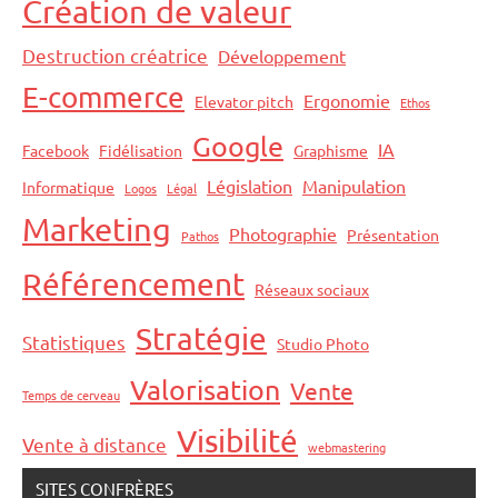
Création de valeur
Destruction créatrice
Développement
E-commerce
Ergonomie
Elevator pitch
Ethos
Google
IA
Facebook
Fidélisation
Graphisme
Législation
Manipulation
Informatique
Logos
Légal
Marketing
Photographie
Présentation
Pathos
Référencement
Réseaux sociaux
Stratégie
Statistiques
Studio Photo
Valorisation
Vente
Temps de cerveau
Visibilité
Vente à distance
webmastering
SITES CONFRÈRES