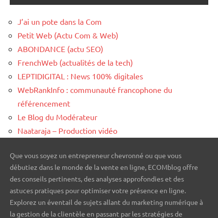
J’ai un pote dans la Com
Petit Web (Actu Com & Web)
ABONDANCE (actu SEO)
FrenchWeb (actualités de la tech)
LEPTIDIGITAL : News 100% digitales
WebRankInfo : communauté francophone du
référencement
Le Blog du Modérateur
Naataraja – Production vidéo
Que vous soyez un entrepreneur chevronné ou que vous
débutiez dans le monde de la vente en ligne, ECOMblog offre
des conseils pertinents, des analyses approfondies et des
astuces pratiques pour optimiser votre présence en ligne.
Explorez un éventail de sujets allant du marketing numérique à
la gestion de la clientèle en passant par les stratégies de