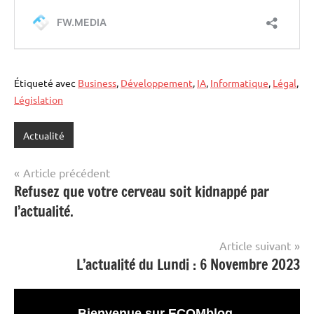
Étiqueté avec
Business
,
Développement
,
IA
,
Informatique
,
Légal
,
Législation
Actualité
Navigation
Article précédent
Refusez que votre cerveau soit kidnappé par
de
l’actualité.
l’article
Article suivant
L’actualité du Lundi : 6 Novembre 2023
Bienvenue sur ECOMblog
.