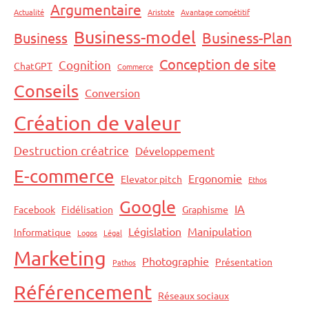
Argumentaire
Actualité
Aristote
Avantage compétitif
Business-model
Business-Plan
Business
Conception de site
Cognition
ChatGPT
Commerce
Conseils
Conversion
Création de valeur
Destruction créatrice
Développement
E-commerce
Ergonomie
Elevator pitch
Ethos
Google
IA
Facebook
Fidélisation
Graphisme
Législation
Manipulation
Informatique
Logos
Légal
Marketing
Photographie
Présentation
Pathos
Référencement
Réseaux sociaux