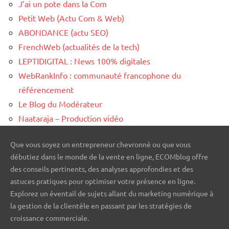
J’ai un pote dans la Com
Petit Web (Actu Com & Web)
ABONDANCE (actu SEO)
FrenchWeb (actualités de la tech)
LEPTIDIGITAL : News 100% digitales
WebRankInfo : communauté francophone du
référencement
Le Blog du Modérateur
Naataraja – Production vidéo
Que vous soyez un entrepreneur chevronné ou que vous
débutiez dans le monde de la vente en ligne, ECOMblog offre
des conseils pertinents, des analyses approfondies et des
astuces pratiques pour optimiser votre présence en ligne.
Explorez un éventail de sujets allant du marketing numérique à
la gestion de la clientèle en passant par les stratégies de
croissance commerciale.