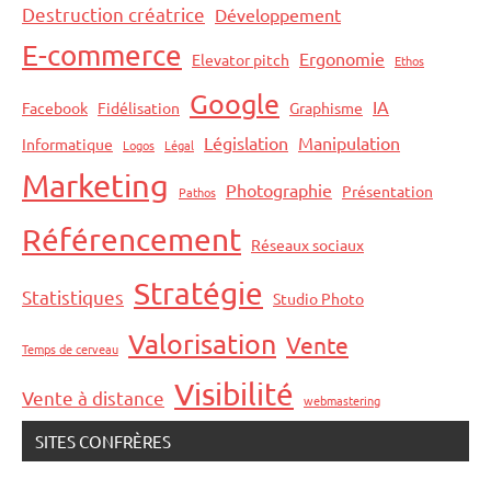
Destruction créatrice
Développement
E-commerce
Ergonomie
Elevator pitch
Ethos
Google
IA
Facebook
Fidélisation
Graphisme
Législation
Manipulation
Informatique
Logos
Légal
Marketing
Photographie
Présentation
Pathos
Référencement
Réseaux sociaux
Stratégie
Statistiques
Studio Photo
Valorisation
Vente
Temps de cerveau
Visibilité
Vente à distance
webmastering
SITES CONFRÈRES